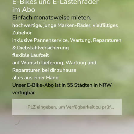
E-Bikes und E-Lastenräder
im Abo
Einfach monatsweise mieten.
hochwertige, junge Marken-Räder, vielfältiges
Zubehör
inklusive Pannenservice, Wartung, Reparaturen
& Diebstahlversicherung
flexible Laufzeit
auf Wunsch Lieferung, Wartung und
Reparaturen bei dir zuhause
alles aus einer Hand
Unser E-Bike-Abo ist in 55 Städten in NRW
verfügbar