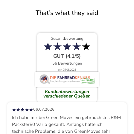
That’s what they said
Gesamtbewertung
★
★
★
★
★
★
★
★
★
★
GUT (4,1/5)
56 Bewertungen
seit 25.08.2025
Kundenbewertungen
verschiedener Quellen
★★★★★
06.07.2026
Ich habe mir bei Green Moves ein gebrauchstes R&M
Packster80 Vario gekauft. Anfangs hatte ich
technische Probleme, die von GreenMoves sehr