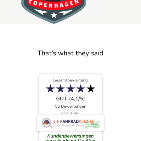
That’s what they said
Gesamtbewertung
★
★
★
★
★
★
★
★
★
★
GUT (4,1/5)
55 Bewertungen
seit 25.08.2025
Kundenbewertungen
verschiedener Quellen