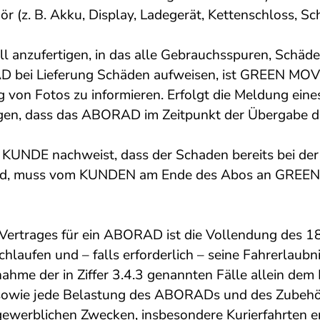
z. B. Akku, Display, Ladegerät, Kettenschloss, Sch
ll anzufertigen, in das alle Gebrauchsspuren, Sch
 bei Lieferung Schäden aufweisen, ist GREEN MOVES
von Fotos zu informieren. Erfolgt die Meldung eines 
gen, dass das ABORAD im Zeitpunkt der Übergabe
r KUNDE nachweist, dass der Schaden bereits bei d
 wird, muss vom KUNDEN am Ende des Abos an GRE
ertrages für ein ABORAD ist die Vollendung des 18
laufen und – falls erforderlich – seine Fahrerlaubnis
me der in Ziffer 3.4.3 genannten Fälle allein dem
sowie jede Belastung des ABORADs und des Zubehörs
ewerblichen Zwecken, insbesondere Kurierfahrten er