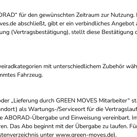
D“ für den gewünschten Zeitraum zur Nutzung. I
ves.de
abschließt, gibt er ein verbindliches Angebot
lung (Vertragsbestätigung), stellt diese Bestätig
radkategorien mit unterschiedlichem Zubehör wähle
immtes Fahrzeug.
der „Lieferung durch GREEN MOVES Mitarbeiter“ stat
rt) als Wartungs-/Serviceort für die Vertragslaufz
 die ABORAD-Übergabe und Einweisung vereinbart. 
en. Das Abo beginnt mit der Übergabe zu laufen. Für
ostenverzeichnis unter www.green-moves.de).