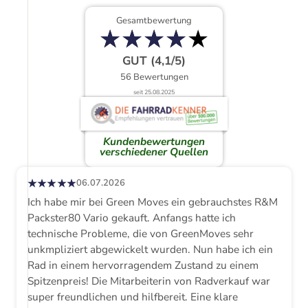
Gesamtbewertung
★
★
★
★
★
★
★
★
★
★
GUT (4,1/5)
56 Bewertungen
seit 25.08.2025
Kundenbewertungen
verschiedener Quellen
★★★★★
06.07.2026
Ich habe mir bei Green Moves ein gebrauchstes R&M
Packster80 Vario gekauft. Anfangs hatte ich
technische Probleme, die von GreenMoves sehr
unkmpliziert abgewickelt wurden. Nun habe ich ein
Rad in einem hervorragendem Zustand zu einem
Spitzenpreis! Die Mitarbeiterin von Radverkauf war
super freundlichen und hilfbereit. Eine klare