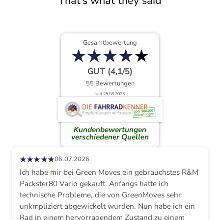
That’s what they said
Gesamtbewertung
★
★
★
★
★
★
★
★
★
★
GUT (4,1/5)
55 Bewertungen
seit 25.08.2025
Kundenbewertungen
verschiedener Quellen
★★★★★
06.07.2026
Ich habe mir bei Green Moves ein gebrauchstes R&M
Packster80 Vario gekauft. Anfangs hatte ich
technische Probleme, die von GreenMoves sehr
unkmpliziert abgewickelt wurden. Nun habe ich ein
Rad in einem hervorragendem Zustand zu einem