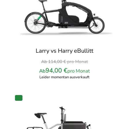
Larry vs Harry eBullitt
Ursprünglicher
Ab
114,00
€
pro Monat
Preis
94,00
€
Ab
pro Monat
war:
Leider momentan ausverkauft
114,00 €
pro
Monat
PRODUKT
IM
ANGEBOT