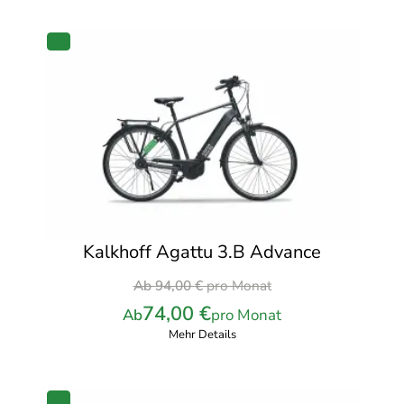
PRODUKT
IM
ANGEBOT
Kalkhoff Agattu 3.B Advance
Ursprünglicher
Ab
94,00
€
pro Monat
Preis
74,00
€
Ab
pro Monat
war:
Mehr Details
94,00 €
pro
Monat