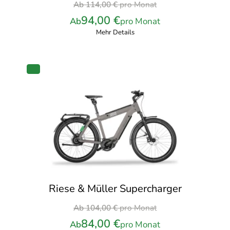
Ursprünglicher
Ab
114,00
€
pro Monat
Preis
94,00
€
Ab
pro Monat
war:
Mehr Details
114,00 €
pro
Monat
PRODUKT
IM
ANGEBOT
Riese & Müller Supercharger
Ursprünglicher
Ab
104,00
€
pro Monat
Preis
84,00
€
Ab
pro Monat