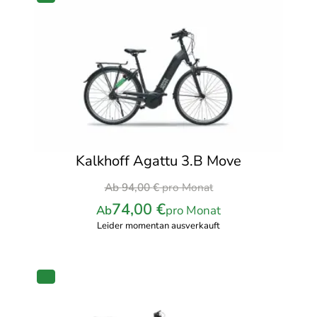
PRODUKT
IM
ANGEBOT
Kalkhoff Agattu 3.B Move
Ursprünglicher
Ab
94,00
€
pro Monat
Preis
74,00
€
Ab
pro Monat
war:
Leider momentan ausverkauft
94,00 €
pro
Monat
PRODUKT
IM
ANGEBOT