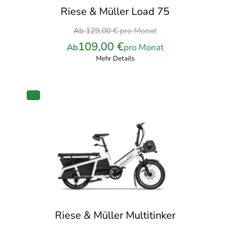
Riese & Müller Load 75
Ursprünglicher
Ab
129,00
€
pro Monat
Preis
109,00
€
Ab
pro Monat
war:
Mehr Details
129,00 €
pro
Monat
PRODUKT
IM
ANGEBOT
Riese & Müller Multitinker