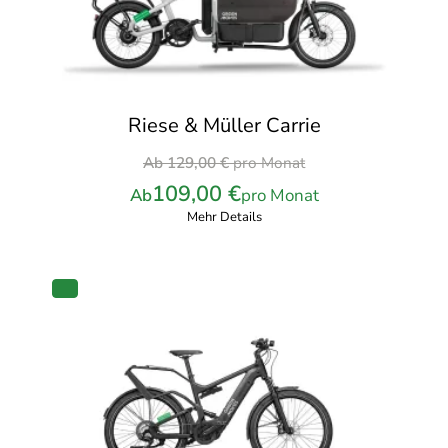
Riese & Müller Carrie
Ursprünglicher
Ab
129,00
€
pro Monat
Preis
109,00
€
Ab
pro Monat
war:
Mehr Details
129,00 €
pro
Monat
PRODUKT
IM
ANGEBOT