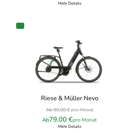
war:
Mehr Details
104,00 €
pro
Monat
PRODUKT
IM
ANGEBOT
Riese & Müller Nevo
Ursprünglicher
Ab
99,00
€
pro Monat
Preis
79,00
€
Ab
pro Monat
war:
Mehr Details
99,00 €
pro