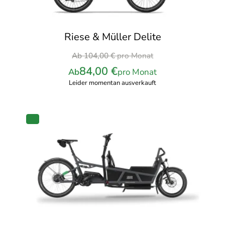
Riese & Müller Delite
Ursprünglicher
Ab
104,00
€
pro Monat
Preis
84,00
€
Ab
pro Monat
war:
Leider momentan ausverkauft
104,00 €
pro
Monat
PRODUKT
IM
ANGEBOT