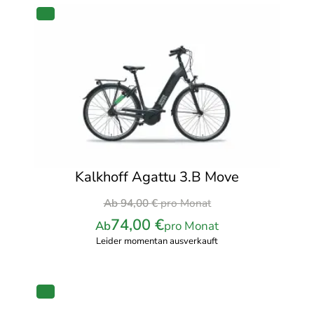
Monat
PRODUKT
IM
ANGEBOT
Kalkhoff Agattu 3.B Move
Ursprünglicher
Ab
94,00
€
pro Monat
Preis
74,00
€
Ab
pro Monat
war:
Leider momentan ausverkauft
94,00 €
pro
Monat
PRODUKT
IM