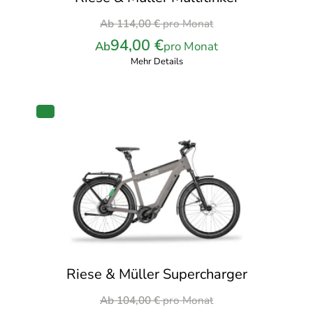
Ursprünglicher
Ab
114,00
€
pro Monat
Preis
94,00
€
Ab
pro Monat
war:
Mehr Details
114,00 €
pro
Monat
PRODUKT
IM
ANGEBOT
Riese & Müller Supercharger
Ursprünglicher
Ab
104,00
€
pro Monat