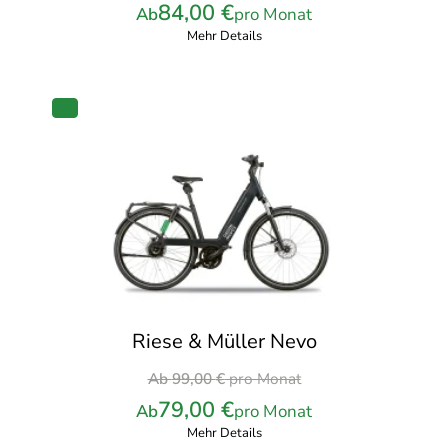
Preis
84,00
€
Ab
pro Monat
war:
Mehr Details
104,00 €
pro
Monat
PRODUKT
IM
ANGEBOT
Riese & Müller Nevo
Ursprünglicher
Ab
99,00
€
pro Monat
Preis
79,00
€
Ab
pro Monat
war:
Mehr Details
99,00 €