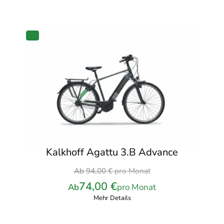
PRODUKT
IM
ANGEBOT
Kalkhoff Agattu 3.B Advance
Ursprünglicher
Ab
94,00
€
pro Monat
Preis
74,00
€
Ab
pro Monat
war:
Mehr Details
94,00 €
pro