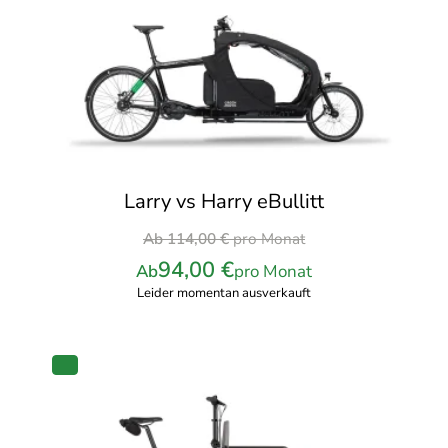
ANGEBOT
Larry vs Harry eBullitt
Ursprünglicher
Ab
114,00
€
pro Monat
Preis
94,00
€
Ab
pro Monat
war:
Leider momentan ausverkauft
114,00 €
pro
Monat
PRODUKT
IM
ANGEBOT