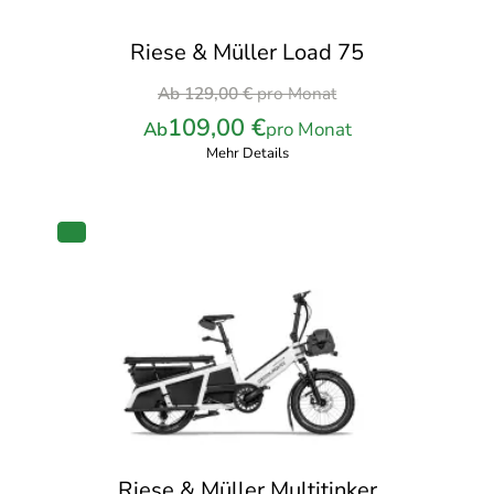
Riese & Müller Load 75
Ursprünglicher
Ab
129,00
€
pro Monat
Preis
109,00
€
Ab
pro Monat
war:
Mehr Details
129,00 €
pro
Monat
PRODUKT
IM
ANGEBOT
Riese & Müller Multitinker