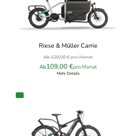
Riese & Müller Carrie
Ursprünglicher
Ab
129,00
€
pro Monat
Preis
109,00
€
Ab
pro Monat
war:
Mehr Details
129,00 €
pro
Monat
PRODUKT
IM
ANGEBOT