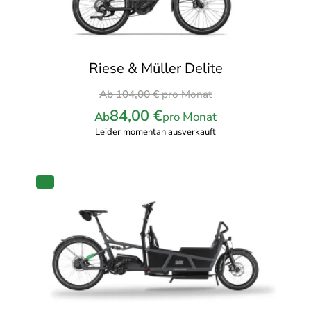
Riese & Müller Delite
Ursprünglicher
Ab
104,00
€
pro Monat
Preis
84,00
€
Ab
pro Monat
war:
Leider momentan ausverkauft
104,00 €
pro
Monat
PRODUKT
IM
ANGEBOT