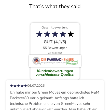
That’s what they said
Gesamtbewertung
★
★
★
★
★
★
★
★
★
★
GUT (4,1/5)
55 Bewertungen
seit 25.08.2025
Kundenbewertungen
verschiedener Quellen
★★★★★
06.07.2026
Ich habe mir bei Green Moves ein gebrauchstes R&M
Packster80 Vario gekauft. Anfangs hatte ich
technische Probleme, die von GreenMoves sehr
unkmpliziert abgewickelt wurden. Nun habe ich ein