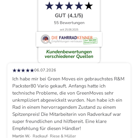
★
★
★
★
★
★
★
★
★
★
GUT (4,1/5)
55 Bewertungen
seit 25.08.2025
Kundenbewertungen
verschiedener Quellen
★★★★★
06.07.2026
Ich habe mir bei Green Moves ein gebrauchstes R&M
Packster80 Vario gekauft. Anfangs hatte ich
technische Probleme, die von GreenMoves sehr
unkmpliziert abgewickelt wurden. Nun habe ich ein
Rad in einem hervorragendem Zustand zu einem
Spitzenpreis! Die Mitarbeiterin von Radverkauf war
super freundlichen und hilfbereit. Eine klare
Empfehlung für diesen Händler!
Martin W.
Radkauf
Riese & Müller