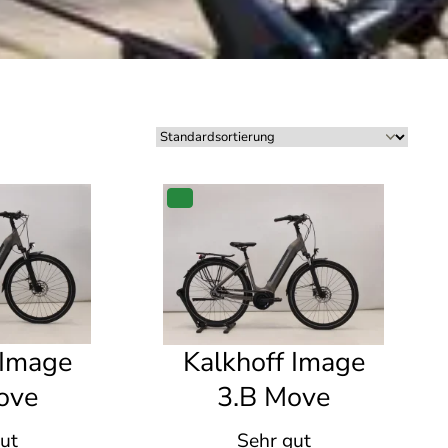
P
R
O
D
U
K
T
I
M
A
 Image
Kalkhoff Image
N
G
ove
3.B Move
E
B
O
ut
Sehr gut
T