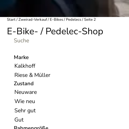
Start
/
Zweirad-Verkauf
/
E-Bikes / Pedelecs
/ Seite 2
E-Bike- / Pedelec-Shop
S
u
c
Marke
h
Kalkhoff
e
Riese & Müller
Zustand
Neuware
Wie neu
Sehr gut
Gut
Rahmengröße