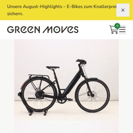
Unsere August-Highlights – E-Bikes zum Knallerpreis
Aus
sichern.
0
Warenkorb
Mobi