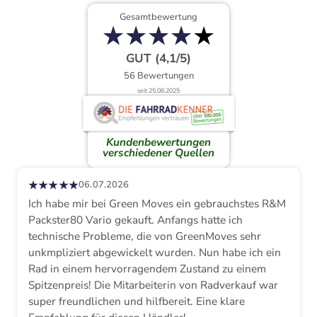
Gesamtbewertung
★
★
★
★
★
★
★
★
★
★
GUT (4,1/5)
56 Bewertungen
seit 25.08.2025
Kundenbewertungen
verschiedener Quellen
★★★★★
06.07.2026
Ich habe mir bei Green Moves ein gebrauchstes R&M
Packster80 Vario gekauft. Anfangs hatte ich
technische Probleme, die von GreenMoves sehr
unkmpliziert abgewickelt wurden. Nun habe ich ein
Rad in einem hervorragendem Zustand zu einem
Spitzenpreis! Die Mitarbeiterin von Radverkauf war
super freundlichen und hilfbereit. Eine klare