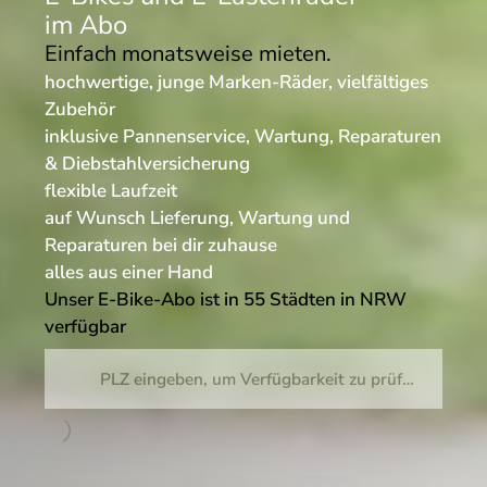
im Abo
Einfach monatsweise mieten.
hochwertige, junge Marken-Räder, vielfältiges
Zubehör
inklusive Pannenservice, Wartung, Reparaturen
& Diebstahlversicherung
flexible Laufzeit
auf Wunsch Lieferung, Wartung und
Reparaturen bei dir zuhause
alles aus einer Hand
Unser E-Bike-Abo ist in 55 Städten in NRW
verfügbar