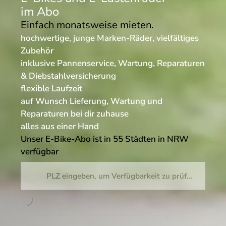
im Abo
Einfach monatsweise mieten.
hochwertige, junge Marken-Räder, vielfältiges
Zubehör
inklusive Pannenservice, Wartung, Reparaturen
& Diebstahlversicherung
flexible Laufzeit
auf Wunsch Lieferung, Wartung und
Reparaturen bei dir zuhause
alles aus einer Hand
Unser E-Bike-Abo ist in 55 Städten in NRW
verfügbar