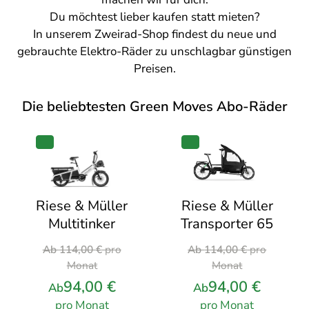
Du möchtest lieber kaufen statt mieten?
In unserem
Zweirad-Shop
findest du neue und
gebrauchte Elektro-Räder zu unschlagbar günstigen
Preisen.
Die beliebtesten Green Moves Abo-Räder
PRODUKT
PRODUKT
IM
IM
ANGEBOT
ANGEBOT
Riese & Müller
Riese & Müller
Transporter 65
Multitinker
Ursprünglicher
Ursprünglicher
Ab
114,00
€
pro
Ab
114,00
€
pro
Preis
Preis
Monat
Monat
war:
war:
94,00
€
94,00
€
Ab
Ab
114,00 €
114,00 €
pro Monat
pro Monat