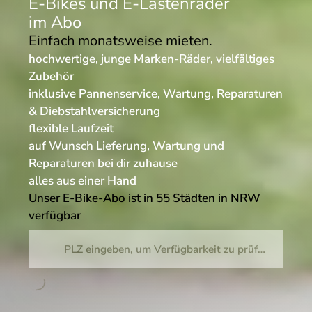
E-Bikes und E-Lastenräder
im Abo
Einfach monatsweise mieten.
hochwertige, junge Marken-Räder, vielfältiges
Zubehör
inklusive Pannenservice, Wartung, Reparaturen
& Diebstahlversicherung
flexible Laufzeit
auf Wunsch Lieferung, Wartung und
Reparaturen bei dir zuhause
alles aus einer Hand
Unser E-Bike-Abo ist in 55 Städten in NRW
verfügbar