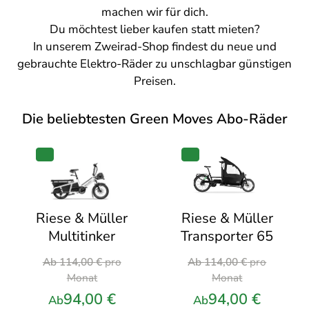
machen wir für dich.
Du möchtest lieber kaufen statt mieten?
In unserem
Zweirad-Shop
findest du neue und
gebrauchte Elektro-Räder zu unschlagbar günstigen
Preisen.
Die beliebtesten Green Moves Abo-Räder
PRODUKT
PRODUKT
IM
IM
ANGEBOT
ANGEBOT
Riese & Müller
Riese & Müller
Transporter 65
Multitinker
Ursprünglicher
Ursprünglicher
Ab
114,00
€
pro
Ab
114,00
€
pro
Preis
Preis
Monat
Monat
war:
war:
94,00
€
94,00
€
Ab
Ab
114,00 €
114,00 €