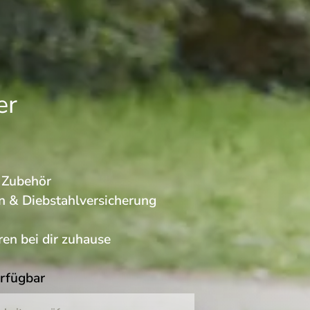
er
s Zubehör
n & Diebstahlversicherung
en bei dir zuhause
erfügbar