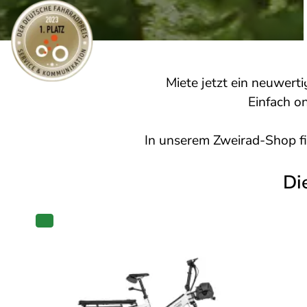
Miete jetzt ein neuwert
Einfach on
In unserem
Zweirad-Shop
f
Di
PRODUKT
IM
ANGEBOT