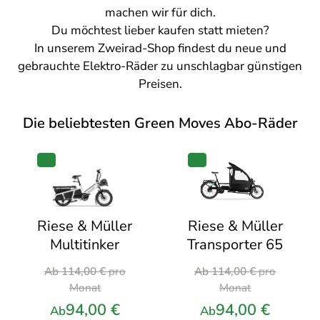
machen wir für dich.
Du möchtest lieber kaufen statt mieten?
In unserem
Zweirad-Shop
findest du neue und
gebrauchte Elektro-Räder zu unschlagbar günstigen
Preisen.
Die beliebtesten Green Moves Abo-Räder
PRODUKT
PRODUKT
IM
IM
ANGEBOT
ANGEBOT
Riese & Müller
Riese & Müller
Transporter 65
Multitinker
Ursprünglicher
Ursprünglicher
Ab
114,00
€
pro
Ab
114,00
€
pro
Preis
Preis
Monat
Monat
war:
war:
94,00
€
94,00
€
Ab
Ab
114,00 €
114,00 €