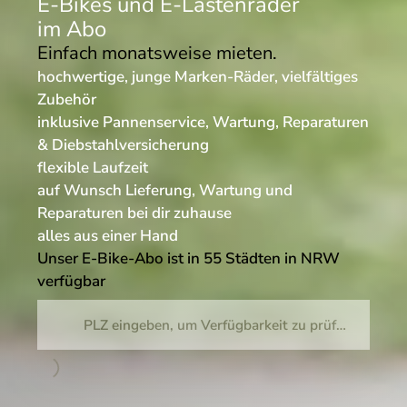
E-Bikes und E-Lastenräder
im Abo
Einfach monatsweise mieten.
hochwertige, junge Marken-Räder, vielfältiges
Zubehör
inklusive Pannenservice, Wartung, Reparaturen
& Diebstahlversicherung
flexible Laufzeit
auf Wunsch Lieferung, Wartung und
Reparaturen bei dir zuhause
alles aus einer Hand
Unser E-Bike-Abo ist in 55 Städten in NRW
verfügbar