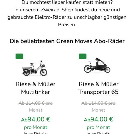
Du möchtest lieber kaufen statt mieten?
In unserem
Zweirad-Shop
findest du neue und
gebrauchte Elektro-Räder zu unschlagbar günstigen
Preisen.
Die beliebtesten Green Moves Abo-Räder
PRODUKT
PRODUKT
IM
IM
ANGEBOT
ANGEBOT
Riese & Müller
Riese & Müller
Transporter 65
Multitinker
Ursprünglicher
Ursprünglicher
Ab
114,00
€
pro
Ab
114,00
€
pro
Preis
Preis
Monat
Monat
war:
war:
94,00
€
94,00
€
Ab
Ab
114,00 €
114,00 €
pro Monat
pro Monat
pro
pro
Mehr Details
Mehr Details