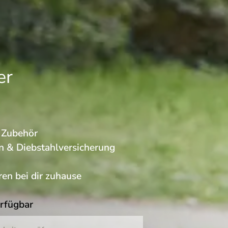
er
s Zubehör
n & Diebstahlversicherung
en bei dir zuhause
erfügbar