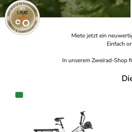
Miete jetzt ein neuwert
Einfach on
In unserem
Zweirad-Shop
f
Di
PRODUKT
IM
ANGEBOT