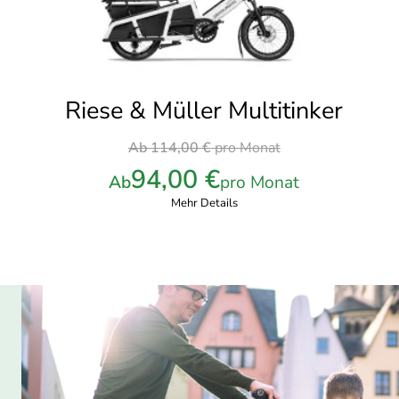
Riese & Müller Multitinker
Ursprünglicher
Ab
114,00
€
pro Monat
Preis
94,00
€
Ab
pro Monat
war:
Mehr Details
114,00 €
pro
Monat