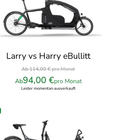
Larry vs Harry eBullitt
Ursprünglicher
Ab
114,00
€
pro Monat
Preis
94,00
€
Ab
pro Monat
war:
Leider momentan ausverkauft
114,00 €
pro
Monat
PRODUKT
M
ANGEBOT