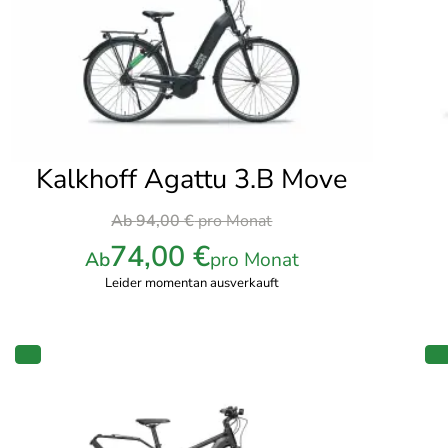
Kalkhoff Agattu 3.B Move
Ursprünglicher
Ab
94,00
€
pro Monat
Preis
74,00
€
Ab
pro Monat
war:
Leider momentan ausverkauft
94,00 €
pro
Monat
PRODUKT
IM
I
ANGEBOT