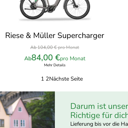
Riese & Müller Supercharger
Ursprünglicher
Ab
104,00
€
pro Monat
Preis
84,00
€
Ab
pro Monat
war:
Mehr Details
104,00 €
pro
1
2
Nächste Seite
Monat
Darum ist unse
Richtige für dic
Lieferung bis vor die H