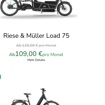
Riese & Müller Load 75
Ursprünglicher
Ab
129,00
€
pro Monat
Preis
109,00
€
Ab
pro Monat
war:
Mehr Details
129,00 €
pro
Monat
PRODUKT
M
ANGEBOT