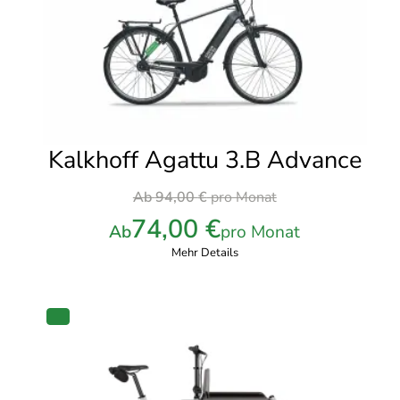
Kalkhoff Agattu 3.B Advance
Ursprünglicher
Ab
94,00
€
pro Monat
Preis
74,00
€
Ab
pro Monat
war:
Mehr Details
94,00 €
pro
Monat
PRODUKT
IM
ANGEBOT