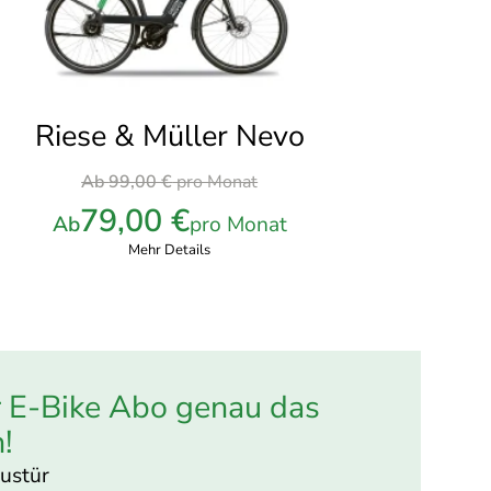
Riese & Müller Nevo
Ursprünglicher
Ab
99,00
€
pro Monat
Preis
79,00
€
Ab
pro Monat
war:
Mehr Details
99,00 €
pro
Monat
r E-Bike Abo genau das
h!
austür